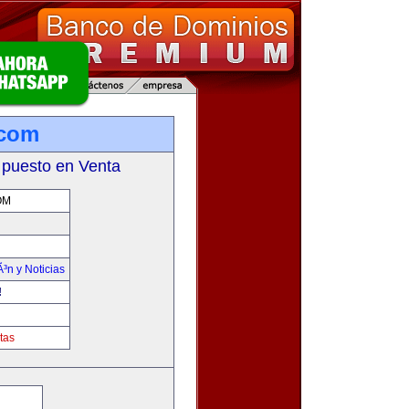
.com
 puesto en Venta
OM
Ã³n y Noticias
!
tas