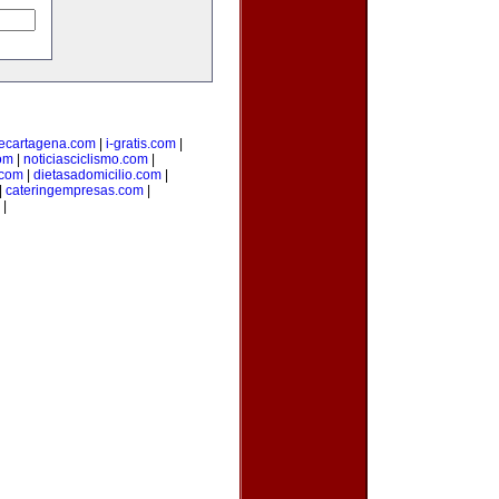
ecartagena.com
|
i-gratis.com
|
om
|
noticiasciclismo.com
|
.com
|
dietasadomicilio.com
|
|
cateringempresas.com
|
|