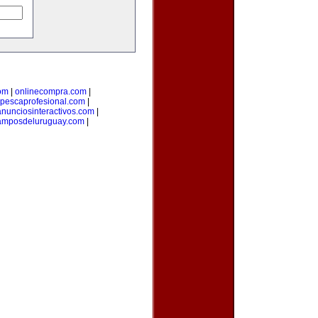
om
|
onlinecompra.com
|
pescaprofesional.com
|
anunciosinteractivos.com
|
amposdeluruguay.com
|