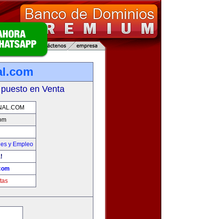
al.com
 puesto en Venta
NAL.COM
com
nes y Empleo
!
.com
tas