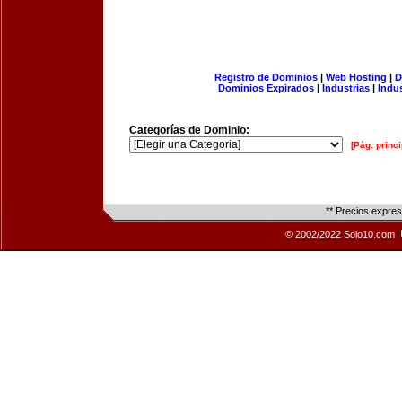
Registro de Dominios
|
Web Hosting
|
D
Dominios Expirados
|
Industrias
|
Indu
Categorías de Dominio:
[Pág. princi
** Precios expre
© 2002/2022 Solo10.com