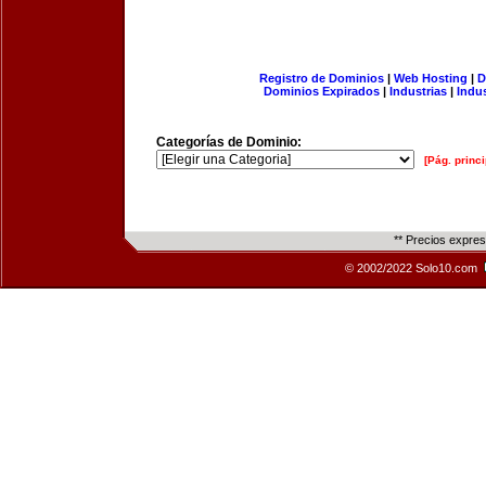
Registro de Dominios
|
Web Hosting
|
D
Dominios Expirados
|
Industrias
|
Indu
Categorías de Dominio:
[Pág. princi
** Precios expre
© 2002/2022 Solo10.com