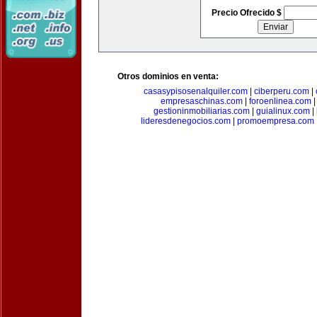
Precio Ofrecido $
Otros dominios en venta:
casasypisosenalquiler.com
|
ciberperu.com
|
empresaschinas.com
|
foroenlinea.com
gestioninmobiliarias.com
|
guialinux.com
|
lideresdenegocios.com
|
promoempresa.com