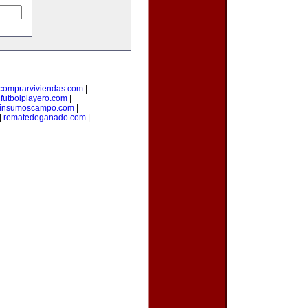
comprarviviendas.com
|
|
futbolplayero.com
|
insumoscampo.com
|
|
rematedeganado.com
|