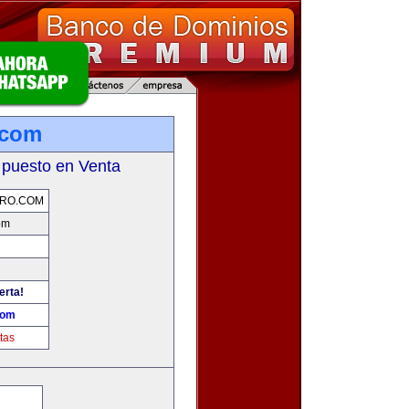
.com
 puesto en Venta
ERO.COM
om
erta!
com
tas