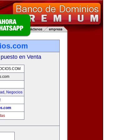
ios.com
 puesto en Venta
OCIOS.COM
s.com
dad
,
Negocios
!
os.com
tas