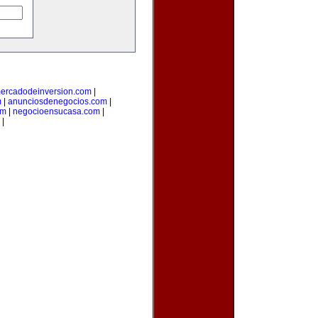
ercadodeinversion.com
|
m
|
anunciosdenegocios.com
|
om
|
negocioensucasa.com
|
|