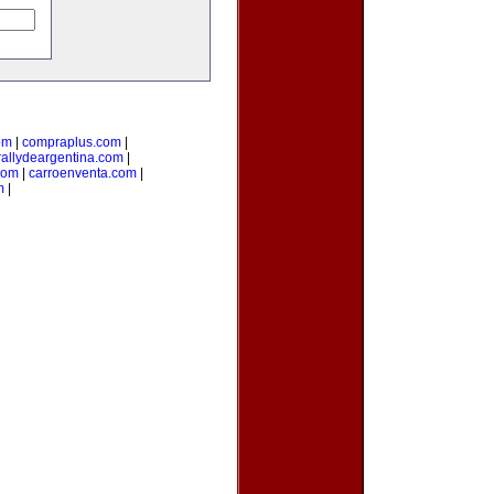
om
|
compraplus.com
|
rallydeargentina.com
|
com
|
carroenventa.com
|
m
|