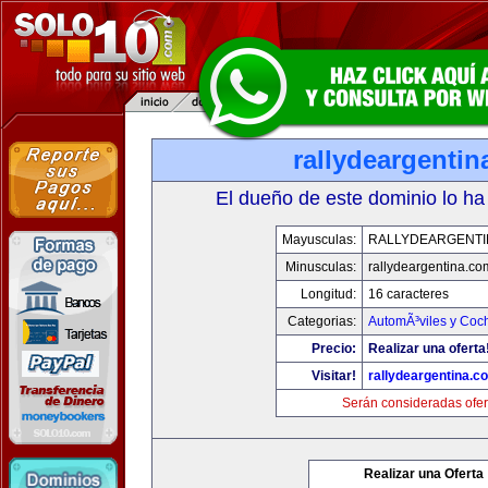
rallydeargenti
El dueño de este dominio lo ha
Mayusculas:
RALLYDEARGENTI
Minusculas:
rallydeargentina.co
Longitud:
16 caracteres
Categorias:
AutomÃ³viles y Coc
Precio:
Realizar una oferta
Visitar!
rallydeargentina.c
Serán consideradas ofer
Realizar una Oferta