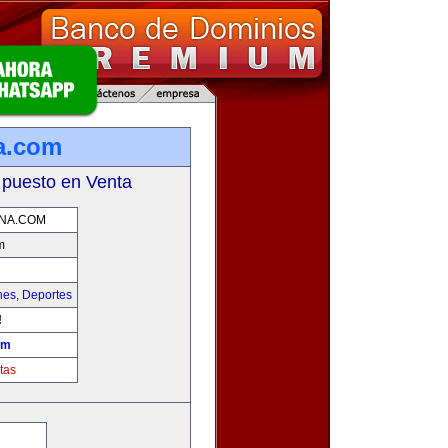
na.com
 puesto en Venta
NA.COM
m
hes
,
Deportes
!
om
tas