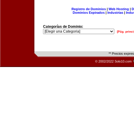
Registro de Dominios
|
Web Hosting
|
D
Dominios Expirados
|
Industrias
|
Indu
Categorías de Dominio:
[Pág. princi
** Precios expre
© 2002/2022 Solo10.com